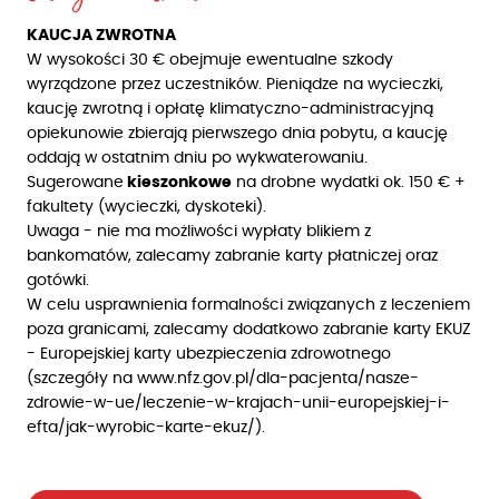
KAUCJA ZWROTNA
W wysokości 30 € obejmuje ewentualne szkody
wyrządzone przez uczestników. Pieniądze na wycieczki,
kaucję zwrotną i opłatę klimatyczno-administracyjną
opiekunowie zbierają pierwszego dnia pobytu, a kaucję
oddają w ostatnim dniu po wykwaterowaniu.
Sugerowane
kieszonkowe
na drobne wydatki ok. 150 € +
fakultety (wycieczki, dyskoteki).
Uwaga - nie ma możliwości wypłaty blikiem z
bankomatów, zalecamy zabranie karty płatniczej oraz
gotówki.
W celu usprawnienia formalności związanych z leczeniem
poza granicami, zalecamy dodatkowo zabranie karty EKUZ
- Europejskiej karty ubezpieczenia zdrowotnego
(szczegóły na www.nfz.gov.pl/dla-pacjenta/nasze-
zdrowie-w-ue/leczenie-w-krajach-unii-europejskiej-i-
efta/jak-wyrobic-karte-ekuz/).