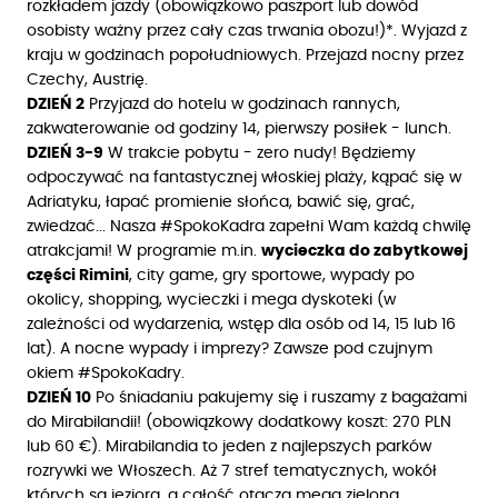
rozkładem jazdy (obowiązkowo paszport lub dowód
osobisty ważny przez cały czas trwania obozu!)*. Wyjazd z
kraju w godzinach popołudniowych. Przejazd nocny przez
Czechy, Austrię.
DZIEŃ 2
Przyjazd do hotelu w godzinach rannych,
zakwaterowanie od godziny 14, pierwszy posiłek - lunch.
DZIEŃ 3-9
W trakcie pobytu - zero nudy! Będziemy
odpoczywać na fantastycznej włoskiej plaży, kąpać się w
Adriatyku, łapać promienie słońca, bawić się, grać,
zwiedzać... Nasza #SpokoKadra zapełni Wam każdą chwilę
atrakcjami! W programie m.in.
wycieczka do zabytkowej
części Rimini
, city game, gry sportowe, wypady po
okolicy, shopping, wycieczki i mega dyskoteki (w
zależności od wydarzenia, wstęp dla osób od 14, 15 lub 16
lat). A nocne wypady i imprezy? Zawsze pod czujnym
okiem #SpokoKadry.
DZIEŃ 10
Po śniadaniu pakujemy się i ruszamy z bagażami
do Mirabilandii! (obowiązkowy dodatkowy koszt: 270 PLN
lub 60 €). Mirabilandia to jeden z najlepszych parków
rozrywki we Włoszech. Aż 7 stref tematycznych, wokół
których są jeziora, a całość otacza mega zielona