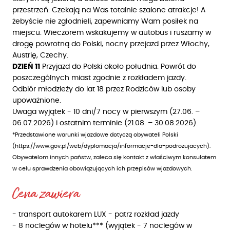
przestrzeń. Czekają na Was totalnie szalone atrakcje! A
żebyście nie zgłodnieli, zapewniamy Wam posiłek na
miejscu. Wieczorem wskakujemy w autobus i ruszamy w
drogę powrotną do Polski, nocny przejazd przez Włochy,
Austrię, Czechy.
DZIEŃ 11
Przyjazd do Polski około południa. Powrót do
poszczególnych miast zgodnie z rozkładem jazdy.
Odbiór młodzieży do lat 18 przez Rodziców lub osoby
upoważnione.
Uwaga wyjątek - 10 dni/7 nocy w pierwszym (27.06. –
06.07.2026) i ostatnim terminie (21.08. – 30.08.2026).
*Przedstawione warunki wjazdowe dotyczą obywateli Polski
(https://www.gov.pl/web/dyplomacja/informacje-dla-podrozujacych).
Obywatelom innych państw, zaleca się kontakt z właściwym konsulatem
w celu sprawdzenia obowiązujących ich przepisów wjazdowych.
Cena zawiera
- transport autokarem LUX - patrz rozkład jazdy
- 8 noclegów w hotelu*** (wyjątek - 7 noclegów w