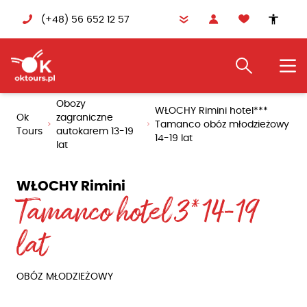
(+48) 56 652 12 57
accessibility
Terminy i ceny
Program
Pobyt
Mapa
Transport
Wycie
Obozy
WŁOCHY Rimini hotel***
Ok
zagraniczne
Tamanco obóz młodzieżowy
Tours
autokarem 13-19
14-19 lat
lat
WŁOCHY Rimini
Tamanco hotel 3* 14-19
lat
OBÓZ MŁODZIEŻOWY