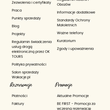
Zezwolenia i certyfikaty
Obozów
Praca
Informacje dodatkowe
Punkty sprzedaży
Standardy Ochrony
Małoletnich
Blog
Ważne telefony
Projekty
Kuratorium
Regulamin świadczenia
usług drogą
Zgody i upoważnienia
elektroniczną przez OK
TOURS
Polityka prywatności
Salon sprzedaży
Wakacje.pl
Rezerwacje
Promocje
Płatności
Aktualne Promocje
Faktury
BE FIRST - Promocja za
wczesną rezerwację