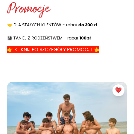
Promocje
🤝 DLA STAŁYCH KLIENTÓW - rabat
do 300 zł
👨‍👩‍👧‍👦 TANIEJ Z RODZEŃSTWEM - rabat
100 zł
👉 KLIKNIJ PO SZCZEGÓŁY PROMOCJI 👈