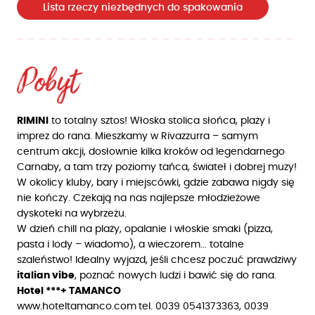
Lista rzeczy niezbędnych do spakowania
Pobyt
RIMINI
to totalny sztos! Włoska stolica słońca, plaży i
imprez do rana. Mieszkamy w Rivazzurra – samym
centrum akcji, dosłownie kilka kroków od legendarnego
Carnaby, a tam trzy poziomy tańca, świateł i dobrej muzy!
W okolicy kluby, bary i miejscówki, gdzie zabawa nigdy się
nie kończy. Czekają na nas najlepsze młodzieżowe
dyskoteki na wybrzeżu.
W dzień chill na plaży, opalanie i włoskie smaki (pizza,
pasta i lody – wiadomo), a wieczorem... totalne
szaleństwo! Idealny wyjazd, jeśli chcesz poczuć prawdziwy
italian vibe
, poznać nowych ludzi i bawić się do rana.
Hotel ***+ TAMANCO
www.hoteltamanco.com
tel. 0039 0541373363, 0039