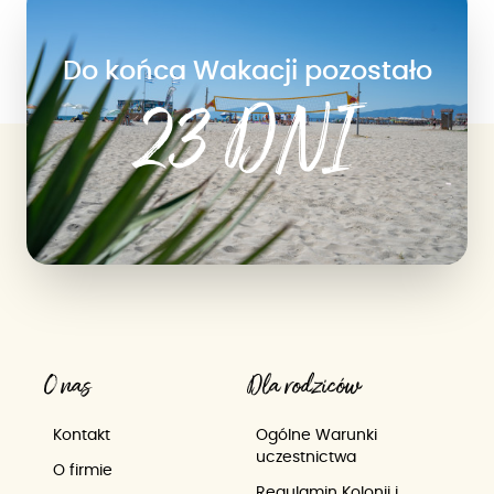
Do końca Wakacji pozostało
23 DNI
O nas
Dla rodziców
Kontakt
Ogólne Warunki
uczestnictwa
O firmie
Regulamin Kolonii i