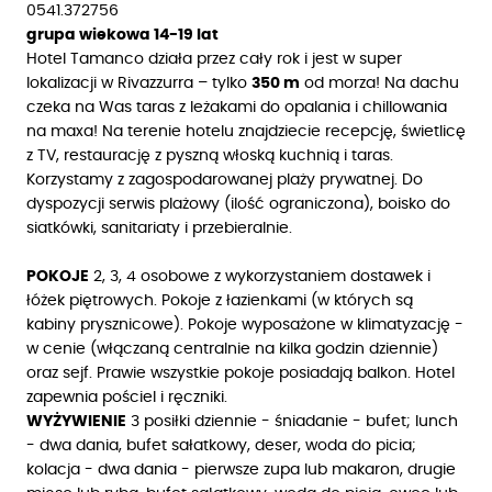
0541.372756
grupa wiekowa 14-19 lat
Hotel Tamanco działa przez cały rok i jest w super
lokalizacji w Rivazzurra – tylko
350 m
od morza! Na dachu
czeka na Was taras z leżakami do opalania i chillowania
na maxa! Na terenie hotelu znajdziecie recepcję, świetlicę
z TV, restaurację z pyszną włoską kuchnią i taras.
Korzystamy z zagospodarowanej plaży prywatnej. Do
dyspozycji serwis plażowy (ilość ograniczona), boisko do
siatkówki, sanitariaty i przebieralnie.
POKOJE
2, 3, 4 osobowe z wykorzystaniem dostawek i
łóżek piętrowych. Pokoje z łazienkami (w których są
kabiny prysznicowe). Pokoje wyposażone w klimatyzację -
w cenie (włączaną centralnie na kilka godzin dziennie)
oraz sejf. Prawie wszystkie pokoje posiadają balkon. Hotel
zapewnia pościel i ręczniki.
WYŻYWIENIE
3 posiłki dziennie - śniadanie - bufet; lunch
- dwa dania, bufet sałatkowy, deser, woda do picia;
kolacja - dwa dania - pierwsze zupa lub makaron, drugie