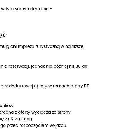
tę w tym samym terminie -
ą):
mują oni imprezę turystyczną w najniższej
a rezerwacji, jednak nie później niż 30 dni
a bez dodatkowej opłaty w ramach oferty BE
runków:
reena z oferty wycieczki ze strony
ę z niższą ceną.
ego przed rozpoczęciem wyjazdu.