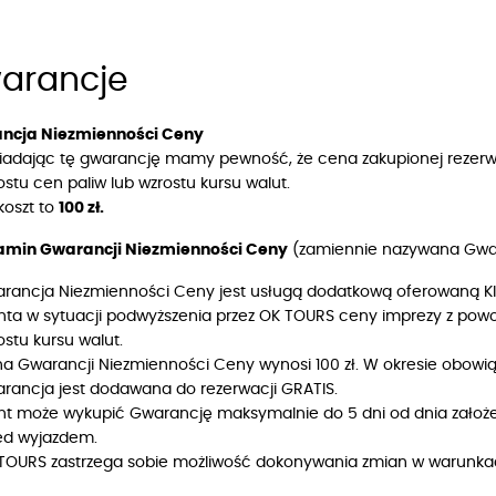
arancje
ncja Niezmienności Ceny
iadając tę gwarancję mamy pewność, że cena zakupionej rezer
ostu cen paliw lub wzrostu kursu walut.
 koszt to
100 zł.
amin Gwarancji Niezmienności Ceny
(zamiennie nazywana Gwa
rancja Niezmienności Ceny jest usługą dodatkową oferowaną Kli
enta w sytuacji podwyższenia przez OK TOURS ceny imprezy z po
ostu kursu walut.
a Gwarancji Niezmienności Ceny wynosi 100 zł. W okresie obowiąz
rancja jest dodawana do rezerwacji GRATIS.
ent może wykupić Gwarancję maksymalnie do 5 dni od dnia założeni
ed wyjazdem.
TOURS zastrzega sobie możliwość dokonywania zmian w warunkach