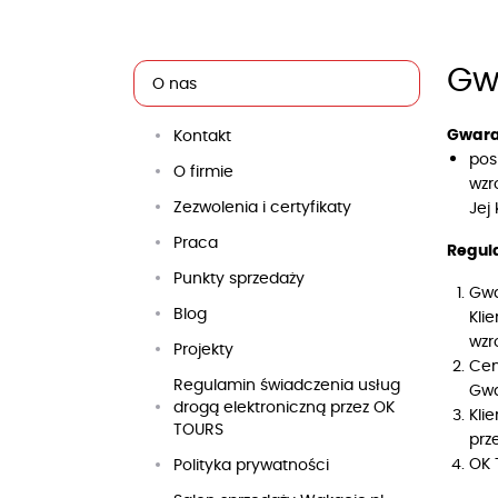
Gw
O nas
Gwara
Kontakt
pos
O firmie
wzr
Zezwolenia i certyfikaty
Jej
Praca
Regul
Punkty sprzedaży
Gwa
Blog
Kli
wzr
Projekty
Cen
Regulamin świadczenia usług
Gwa
drogą elektroniczną przez OK
Kli
TOURS
prz
OK 
Polityka prywatności