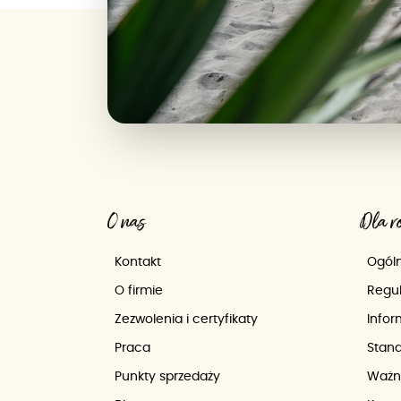
O nas
Dla r
Kontakt
Ogóln
O firmie
Regul
Zezwolenia i certyfikaty
Info
Praca
Stand
Punkty sprzedaży
Ważn