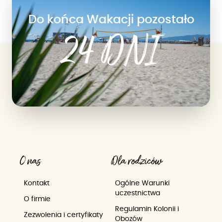
Do końca Wakacji pozostało
24 DNI
O nas
Dla rodziców
Kontakt
Ogólne Warunki
uczestnictwa
O firmie
Regulamin Kolonii i
Zezwolenia i certyfikaty
Obozów