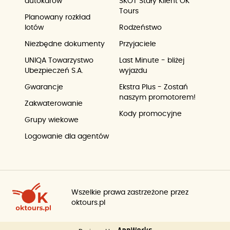
autokarów
SKOT Stały Klient OK
Tours
Planowany rozkład
lotów
Rodzeństwo
Niezbędne dokumenty
Przyjaciele
UNIQA Towarzystwo
Last Minute - bliżej
Ubezpieczeń S.A.
wyjazdu
Gwarancje
Ekstra Plus - Zostań
naszym promotorem!
Zakwaterowanie
Kody promocyjne
Grupy wiekowe
Logowanie dla agentów
Wszelkie prawa zastrzeżone przez
oktours.pl