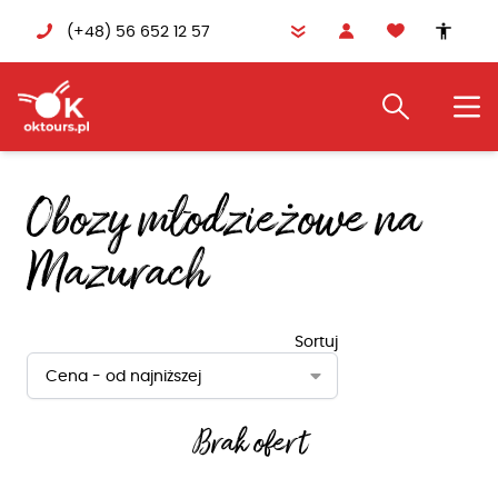
(+48) 56 652 12 57
accessibility
Obozy młodzieżowe na
Mazurach
Sortuj
Cena - od najniższej
Brak ofert