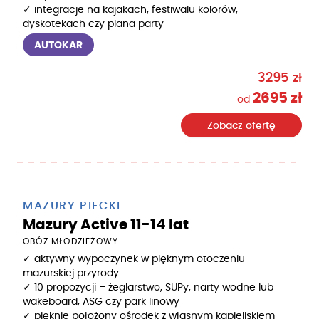
✓ integracje na kajakach, festiwalu kolorów,
dyskotekach czy piana party
AUTOKAR
3295 zł
2695 zł
od
Zobacz ofertę
MAZURY PIECKI
Mazury Active 11-14 lat
OBÓZ MŁODZIEŻOWY
✓ aktywny wypoczynek w pięknym otoczeniu
mazurskiej przyrody
✓ 10 propozycji – żeglarstwo, SUPy, narty wodne lub
wakeboard, ASG czy park linowy
✓ pięknie położony ośrodek z własnym kąpieliskiem