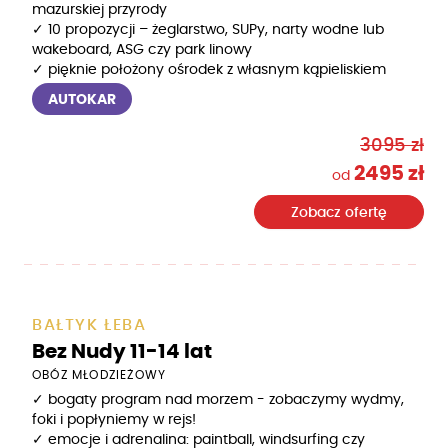
mazurskiej przyrody
✓ 10 propozycji – żeglarstwo, SUPy, narty wodne lub
wakeboard, ASG czy park linowy
✓ pięknie położony ośrodek z własnym kąpieliskiem
AUTOKAR
3095 zł
2495 zł
od
Zobacz ofertę
BAŁTYK ŁEBA
Bez Nudy 11-14 lat
OBÓZ MŁODZIEŻOWY
✓ bogaty program nad morzem - zobaczymy wydmy,
foki i popłyniemy w rejs!
✓ emocje i adrenalina: paintball, windsurfing czy