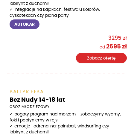
labirynt z duchami!
✓ integracje na kajakach, festiwalu kolorów,
dyskotekach czy piana party
AUTOKAR
3295 zł
2695 zł
od
Zobacz ofertę
BAŁTYK ŁEBA
Bez Nudy 14-18 lat
OBÓZ MŁODZIEŻOWY
✓ bogaty program nad morzem - zobaczymy wydmy,
foki i popłyniemy w rejs!
✓ emocje i adrenalina: paintball, windsurfing czy
labirynt z duchami!