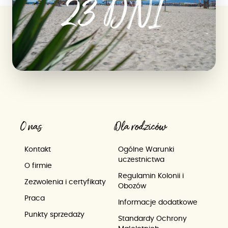
23 DNI
O nas
Dla rodziców
Kontakt
Ogólne Warunki
uczestnictwa
O firmie
Regulamin Kolonii i
Zezwolenia i certyfikaty
Obozów
Praca
Informacje dodatkowe
Punkty sprzedaży
Standardy Ochrony