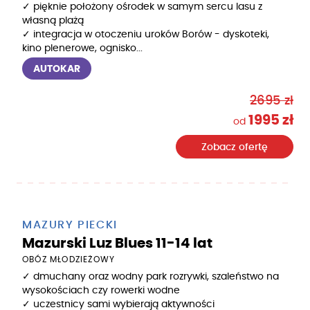
✓ pięknie położony ośrodek w samym sercu lasu z
własną plażą
✓ integracja w otoczeniu uroków Borów - dyskoteki,
kino plenerowe, ognisko...
AUTOKAR
2695 zł
1995 zł
od
Zobacz ofertę
MAZURY PIECKI
Mazurski Luz Blues 11-14 lat
OBÓZ MŁODZIEŻOWY
✓ dmuchany oraz wodny park rozrywki, szaleństwo na
wysokościach czy rowerki wodne
✓ uczestnicy sami wybierają aktywności