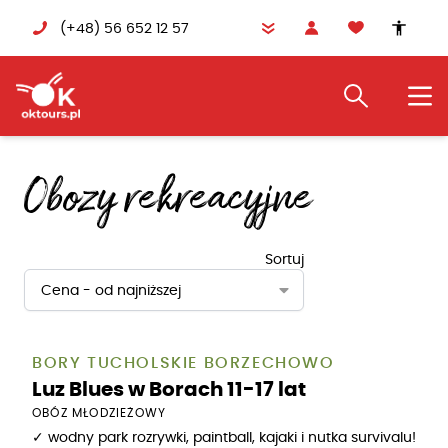
(+48) 56 652 12 57
accessibility
Obozy rekreacyjne
Sortuj
Cena - od najniższej
BORY TUCHOLSKIE BORZECHOWO
Luz Blues w Borach 11-17 lat
OBÓZ MŁODZIEŻOWY
✓ wodny park rozrywki, paintball, kajaki i nutka survivalu!