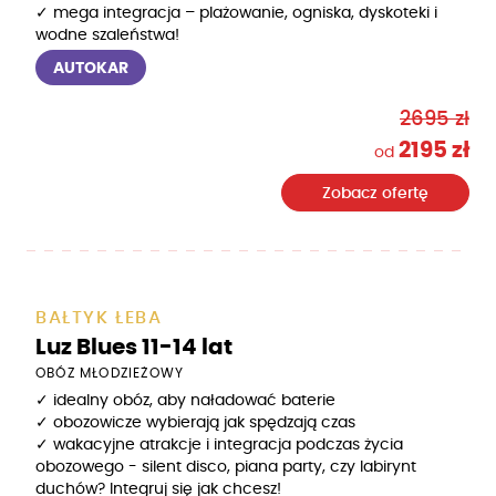
✓ mega integracja – plażowanie, ogniska, dyskoteki i
wodne szaleństwa!
AUTOKAR
2695 zł
2195 zł
od
Zobacz ofertę
BAŁTYK ŁEBA
Luz Blues 11-14 lat
OBÓZ MŁODZIEŻOWY
✓ idealny obóz, aby naładować baterie
✓ obozowicze wybierają jak spędzają czas
✓ wakacyjne atrakcje i integracja podczas życia
obozowego - silent disco, piana party, czy labirynt
duchów? Integruj się jak chcesz!