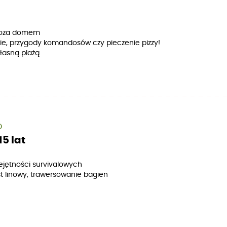
 poza domem
ie, przygody komandosów czy pieczenie pizzy!
łasną plażą
O
5 lat
jętności survivalowych
st linowy, trawersowanie bagien