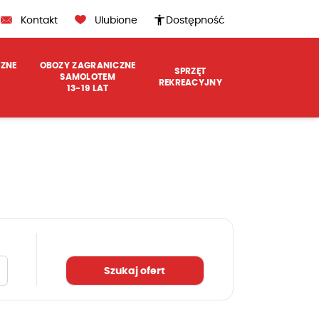
Kontakt
Ulubione
Dostępność
accessibility
ZNE
OBOZY ZAGRANICZNE
SPRZĘT
SAMOLOTEM
REKREACYJNY
13-19 LAT
Szukaj ofert