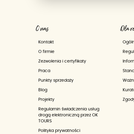
O nas
Dla r
Kontakt
Ogóln
O firmie
Regul
Zezwolenia i certyfikaty
Info
Praca
Stand
Punkty sprzedaży
Ważn
Blog
Kurat
Projekty
Zgody
Regulamin świadczenia usług
drogą elektroniczną przez OK
TOURS
Polityka prywatności