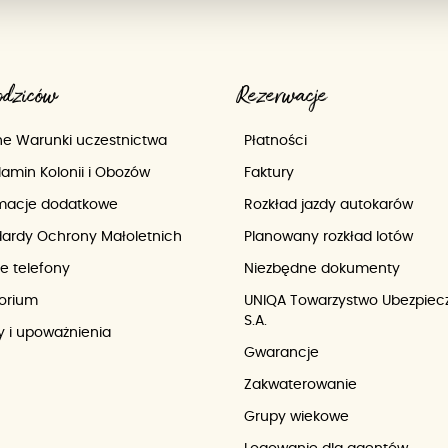
odziców
Rezerwacje
e Warunki uczestnictwa
Płatności
amin Kolonii i Obozów
Faktury
rmacje dodatkowe
Rozkład jazdy autokarów
ardy Ochrony Małoletnich
Planowany rozkład lotów
e telefony
Niezbędne dokumenty
orium
UNIQA Towarzystwo Ubezpiec
S.A.
 i upoważnienia
Gwarancje
Zakwaterowanie
Grupy wiekowe