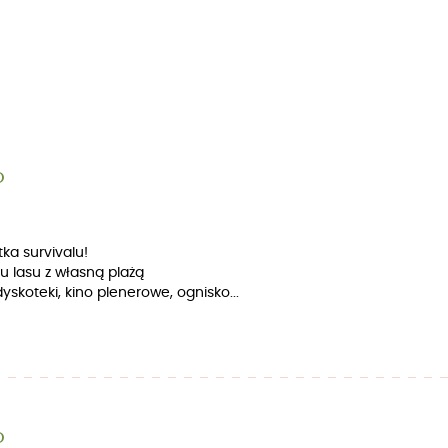
O
tka survivalu!
 lasu z własną plażą
skoteki, kino plenerowe, ognisko...
O