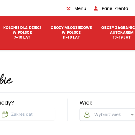
Menu
Panel klienta
KOLONIE DLA DZIECI
OBOZY MŁODZIEŻOWE
OBOZY ZAGRANIC
W POLSCE
W POLSCE
AUTOKAREM
7-10 LAT
11-18 LAT
13-19 LAT
bie
iedy?
Wiek
Wybierz wiek